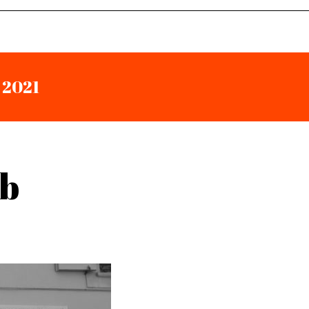
s 2021
ub