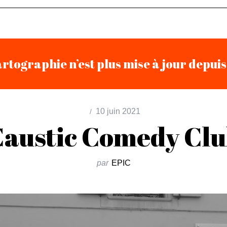
rtographie n’est plus mise à jour depui
10 juin 2021
austic Comedy Cl
par
EPIC