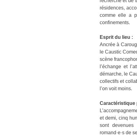
recherche et de t
résidences, acco
comme elle a pu
confinements.
Esprit du lieu :
Ancrée à Carouge
le Caustic Comedy
scène francophone
l’échange et l’
démarche, le Caus
collectifs et col
l’on voit moins.
Caractéristique p
L’accompagnement
et demi, cinq hum
sont devenues 
romand·e·s de se 