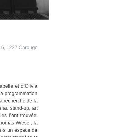
 6, 1227 Carouge
pelle et d’Olivia
 la programmation
la recherche de la
 au stand-up, art
es l’ont trouvée.
homas Wiesel, la
·e·s un espace de