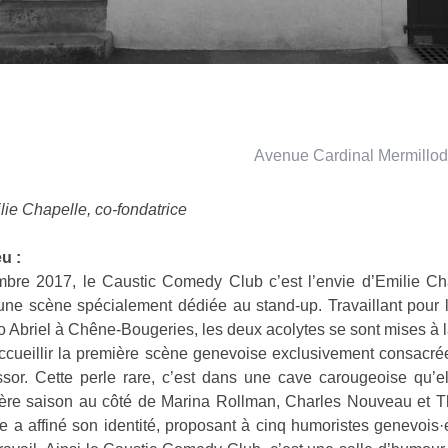
Avenue Cardinal Mermillod
ie Chapelle, co-fondatrice
u :
bre 2017, le Caustic Comedy Club c’est l’envie d’Emilie Cha
une scène spécialement dédiée au stand-up. Travaillant pour
o Abriel à Chêne-Bougeries, les deux acolytes se sont mises à 
accueillir la première scène genevoise exclusivement consacrée
ssor. Cette perle rare, c’est dans une cave carougeoise qu’ell
ère saison au côté de Marina Rollman, Charles Nouveau et T
le a affiné son identité, proposant à cinq humoristes genevois