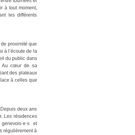
 entre tournées et
ir à tout moment,
t les différents
 de proximité que
i à l’écoute de la
eil du public dans
c. Au cœur de sa
tiant des plateaux
place à celles que
. Depuis deux ans
er. Les résidences
genevois·e·s et
rs régulièrement à