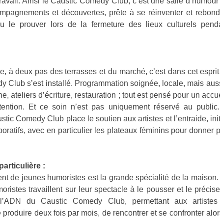
ravail. Ainsi le Caustic Comedy Club, c’est une salle d’humour
mpagnements et découvertes, prête à se réinventer et rebond
 le prouver lors de la fermeture des lieux culturels pendan
, à deux pas des terrasses et du marché, c’est dans cet esprit
 Club s’est installé. Programmation soignée, locale, mais auss
, ateliers d’écriture, restauration ; tout est pensé pour un accu
attention. Et ce soin n’est pas uniquement réservé au publi
tic Comedy Club place le soutien aux artistes et l’entraide, ini
laboratifs, avec en particulier les plateaux féminins pour donner 
articulière :
 de jeunes humoristes est la grande spécialité de la maison
oristes travaillent sur leur spectacle à le pousser et le précis
l’ADN du Caustic Comedy Club, permettant aux artistes 
produire deux fois par mois, de rencontrer et se confronter alo