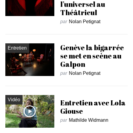
l’universel au
Théâtricul
par
Nolan Petignat
Genève la bigarrée
Entretien
se met en scène au
Galpon
par
Nolan Petignat
Vidéo
Entretien avec Lola
Giouse
par
Mathilde Widmann