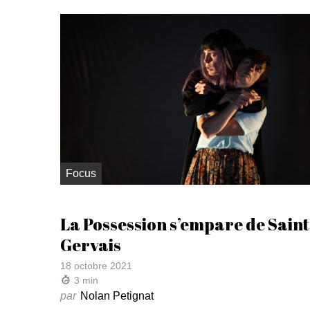
Focus
La Possession s’empare de Saint
Gervais
18 octobre 2021
3
min
par
Nolan Petignat