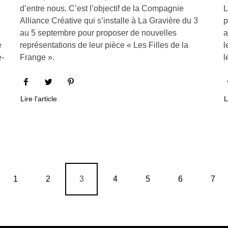
d’entre nous. C’est l’objectif de la Compagnie
L
Alliance Créative qui s’installe à La Gravière du 3
p
au 5 septembre pour proposer de nouvelles
a
e
représentations de leur pièce « Les Filles de la
l
e-
Frange ».
l
Lire l'article
L
1
2
3
4
5
6
7