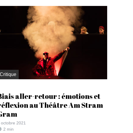
Critique
Biais aller-retour : émotions et
réflexion au Théâtre Am Stram
Gram
 octobre 2021
2
min