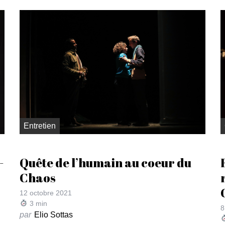
Entretien
-
Quête de l’humain au coeur du
Chaos
12 octobre 2021
3
min
8
par
Elio Sottas