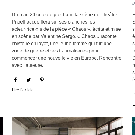
p
.
Du 5 au 24 octobre prochain, la scène du Théâtre
P
Pitoëff accueillera sur ses planches les
S
acteur·rice·x·s de la pièce « Chaos », écrite et mise
s
en scène par Valentine Sergo. « Chaos » raconte
é
l’histoire d’Hayat, une jeune femme qui fuit une
s
zone de guerre et ses traumatismes pour
r
commencer une nouvelle vie en Europe. Rencontre
D
avec l’auteure.
r
s
é
Lire l'article
L