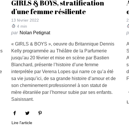
GIRLS & BOYS, stratification
d’une femme résiliente
13 février 2022
2
4
min
par
Nolan Petignat
p
« GIRLS & BOYS », oeuvre du Britannique Dennis
A
es
Kelly programmée au Théâtre de la Parfumerie
S
jusqu’au 20 février et mise en scène par Bastien
A
Blanchard, présente l’histoire d’une femme
s
de
interprétée par Verena Lopes qui narre ce qu’a été
d
sa vie jusqu’ici, de sa grande histoire d’amour et de
F
son cheminement professionnel à son statut de
mère ébranlée par l’horreur subie par ses enfants.
Saisissant.
L
Lire l'article