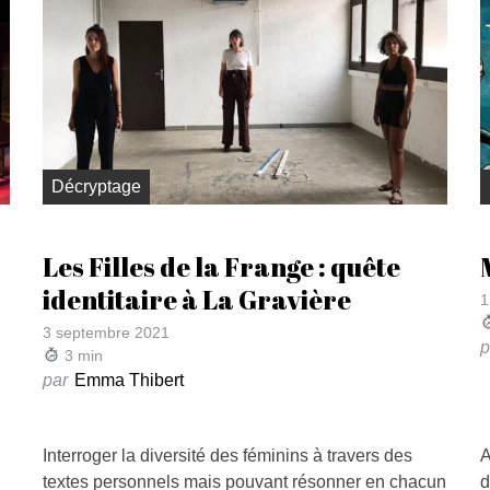
Décryptage
Les Filles de la Frange : quête
identitaire à La Gravière
1
3 septembre 2021
p
3
min
par
Emma Thibert
Interroger la diversité des féminins à travers des
A
i
textes personnels mais pouvant résonner en chacun
d