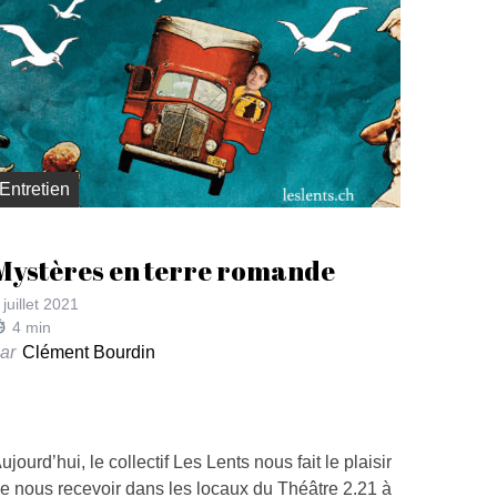
Entretien
Mystères en terre romande
 juillet 2021
4
min
ar
Clément Bourdin
ujourd’hui, le collectif Les Lents nous fait le plaisir
e nous recevoir dans les locaux du Théâtre 2.21 à