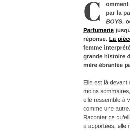
C
omment p
par la p
BOYS
, 
Parfumerie
jusqu
réponse.
La pièc
femme interprété
grande histoire 
mère ébranlée pa
Elle est là devant
moins sommaires, 
elle ressemble à v
comme une autre. E
Raconter ce qu’ell
a apportées, elle 