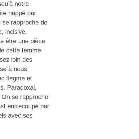
squ’à notre
uite happé par
i se rapproche de
, incisive,
ve être une pièce
e de cette femme
sez loin des
sse à nous
ec flegme et
ts. Paradoxal,
e. On se rapproche
est entrecoupé par
els avec ses