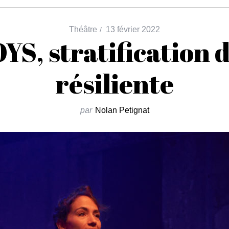
Théâtre
13 février 2022
S, stratification
résiliente
par
Nolan Petignat