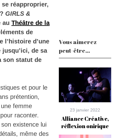
 se réapproprier,
 ?
GIRLS &
e au
Théâtre de la
 éléments de
 l’histoire d’une
Vous aimerez
peut-être...
 jusqu’ici, de sa
 son statut de
stiques et pour le
ans prétention,
re une femme
23 janvier 2022
 pour raconter.
Alliance Créative,
 son existence lui
réflexion onirique
 détails, même des