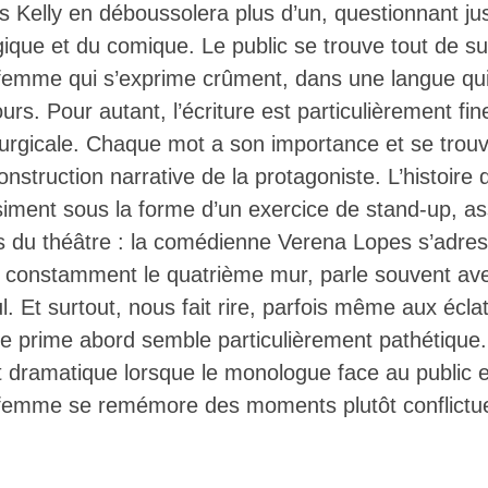
s Kelly en déboussolera plus d’un, questionnant ju
gique et du comique. Le public se trouve tout de s
te femme qui s’exprime crûment, dans une langue qu
ours. Pour autant, l’écriture est particulièrement fine
irurgicale. Chaque mot a son importance et se trou
construction narrative de la protagoniste. L’histoir
siment sous la forme d’un exercice de stand-up, as
ls du théâtre : la comédienne Verena Lopes s’adre
e constamment le quatrième mur, parle souvent av
l. Et surtout, nous fait rire, parfois même aux écla
 de prime abord semble particulièrement pathétiqu
t dramatique lorsque le monologue face au public 
 femme se remémore des moments plutôt conflictu