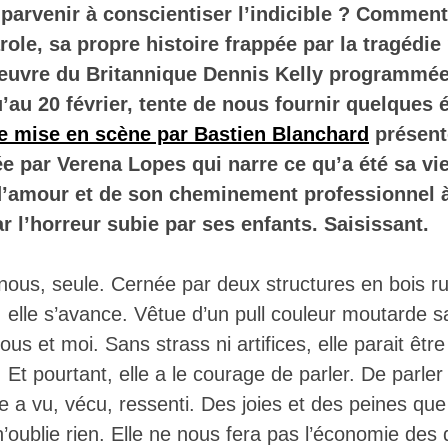
arvenir à conscientiser l’indicible ? Comment
arole, sa propre histoire frappée par la tragédie
oeuvre du Britannique Dennis Kelly programmé
’au 20 février, tente de nous fournir quelques
e mise en scène par Bastien Blanchard
présente
e par Verena Lopes qui narre ce qu’a été sa vie
d’amour et de son cheminement professionnel à
r l’horreur subie par ses enfants. Saisissant.
 nous, seule. Cernée par deux structures en bois ru
elle s’avance. Vêtue d’un pull couleur moutarde s
ous et moi. Sans strass ni artifices, elle parait êt
t pourtant, elle a le courage de parler. De parler
e a vu, vécu, ressenti. Des joies et des peines que
n’oublie rien. Elle ne nous fera pas l’économie des