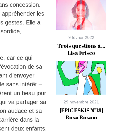
 sans concession.
r appréhender les
s gestes. Elle a
 sordide,
9 février 2022
Trois questions à…
Lisa Frisco
e, car ce qui
l’évocation de sa
vant d’envoyer
le sans intérêt –
èrent un beau jour
qui va partager sa
29 novembre 2021
[EPIC ESKIS N°18]
 son audace et sa
Rosa Rosam
arrière dans la
sent deux enfants,