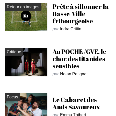
Prête à sillonner la
Retour en images
Basse-Ville
fribourgeoise
par
Indra Crittin
Au POCHE /GVE, le
Critique
choc des titanides
sensibles
par
Nolan Petignat
Focus
Le Cabaret des
Amis Savoureux
par
Emma Thibert