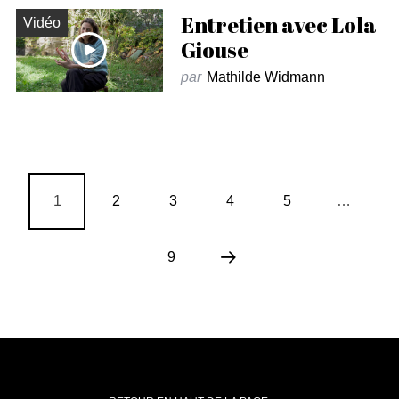
Entretien avec Lola
Vidéo
Giouse
par
Mathilde Widmann
1
2
3
4
5
…
9