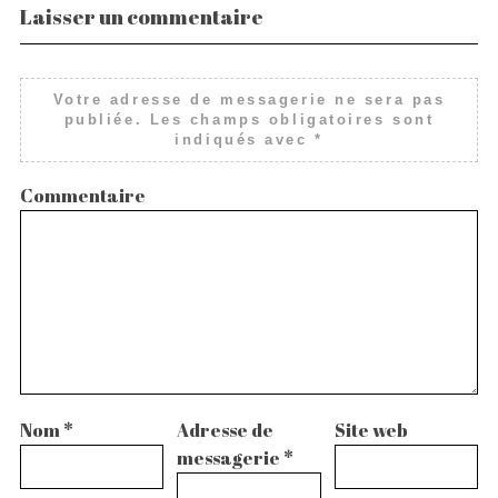
Laisser un commentaire
Votre adresse de messagerie ne sera pas
publiée.
Les champs obligatoires sont
indiqués avec
*
Commentaire
Nom
*
Adresse de
Site web
messagerie
*