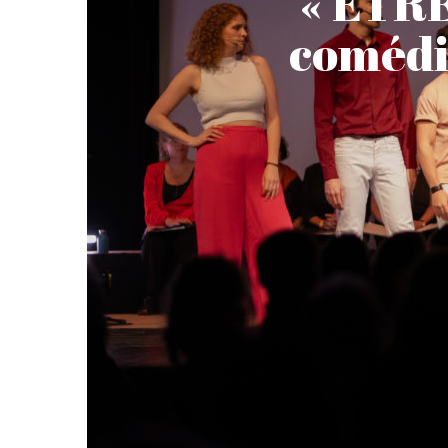
« ÊTR
comédi