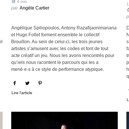
4
min
1
par
Angèle Cartier
p
Angélique Spiliopoulos, Antony Razafijaonimanana
D
et Hugo Follet forment ensemble le collectif
N
el
Brouillon. Au sein de celui-ci, les trois jeunes
s
artistes s’amusent avec les codes et font de tout
f
acte créatif un jeu. Nous les avons rencontrés pour
t
qu’iels nous racontent le parcours qui les a
p
mené·e·s à ce style de performance atypique.
h
q
Lire l'article
L