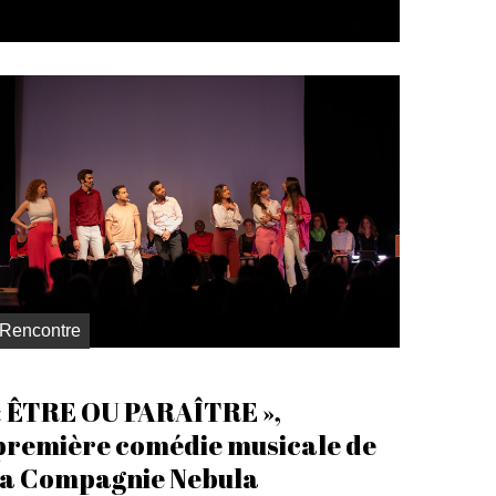
Rencontre
« ÊTRE OU PARAÎTRE »,
première comédie musicale de
la Compagnie Nebula