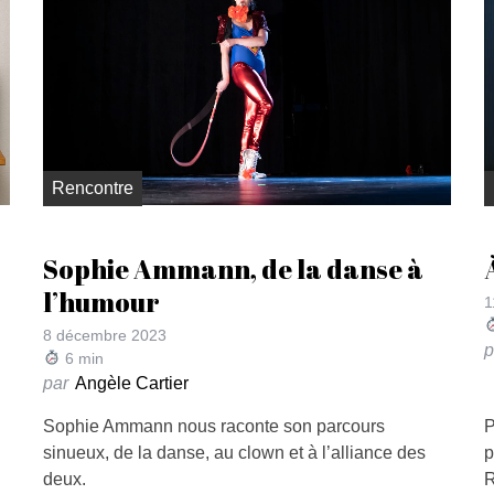
Rencontre
Sophie Ammann, de la danse à
l’humour
1
8 décembre 2023
p
6
min
par
Angèle Cartier
Sophie Ammann nous raconte son parcours
P
sinueux, de la danse, au clown et à l’alliance des
p
deux.
R