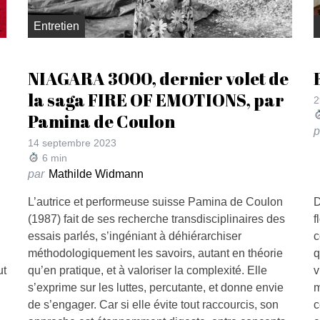
Entretien
NIAGARA 3000, dernier volet de
la saga FIRE OF EMOTIONS, par
2
Pamina de Coulon
p
14 septembre 2023
6
min
par
Mathilde Widmann
L’autrice et performeuse suisse Pamina de Coulon
D
(1987) fait de ses recherche transdisciplinaires des
f
essais parlés, s’ingéniant à déhiérarchiser
c
méthodologiquement les savoirs, autant en théorie
q
ut
qu’en pratique, et à valoriser la complexité. Elle
v
s’exprime sur les luttes, percutante, et donne envie
m
de s’engager. Car si elle évite tout raccourcis, son
c