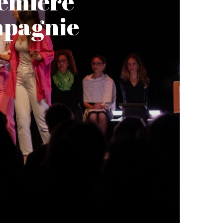
emière
mpagnie