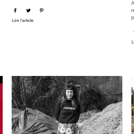
A
r
p
Lire l'article
L