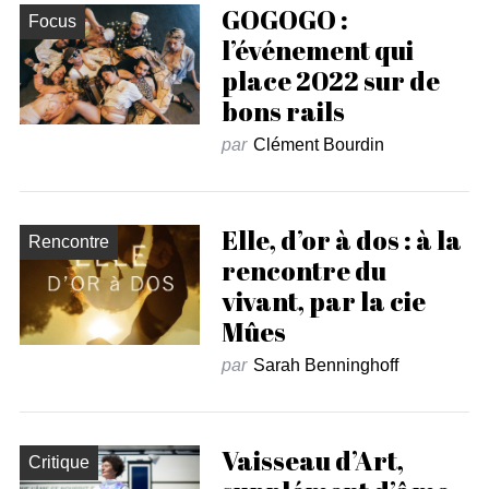
GOGOGO :
Focus
l’événement qui
place 2022 sur de
bons rails
par
Clément Bourdin
Elle, d’or à dos : à la
Rencontre
rencontre du
vivant, par la cie
Mûes
par
Sarah Benninghoff
Vaisseau d’Art,
Critique