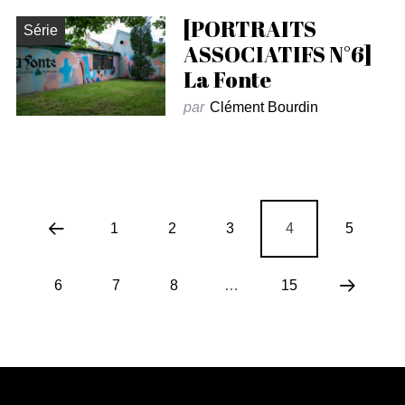
[PORTRAITS
Série
ASSOCIATIFS N°6]
La Fonte
par
Clément Bourdin
1
2
3
4
5
6
7
8
…
15