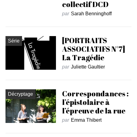
collectif DCD
par
Sarah Benninghoff
[PORTRAITS
Série
ASSOCIATIFS N°7]
La Tragédie
par
Juliette Gaultier
Correspondances :
Décryptage
l’épistolaire à
l’épreuve de la rue
par
Emma Thibert