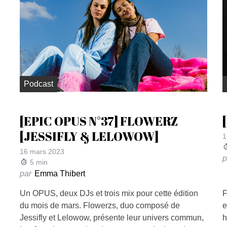
Podcast
[EPIC OPUS N°37] FLOWERZ
[JESSIFLY & LELOWOW]
1
16 mars 2023
p
5
min
par
Emma Thibert
Un OPUS, deux DJs et trois mix pour cette édition
F
du mois de mars. Flowerzs, duo composé de
e
n
Jessifly et Lelowow, présente leur univers commun,
h