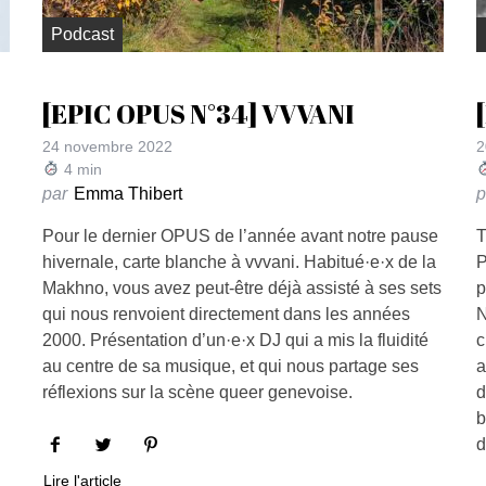
Podcast
[EPIC OPUS N°34] VVVANI
24 novembre 2022
2
4
min
par
Emma Thibert
p
Pour le dernier OPUS de l’année avant notre pause
T
hivernale, carte blanche à vvvani. Habitué·e·x de la
P
Makhno, vous avez peut-être déjà assisté à ses sets
p
qui nous renvoient directement dans les années
N
2000. Présentation d’un·e·x DJ qui a mis la fluidité
c
au centre de sa musique, et qui nous partage ses
a
réflexions sur la scène queer genevoise.
d
b
d
Lire l'article