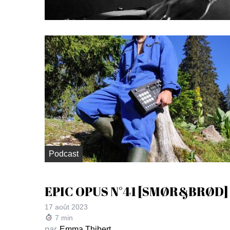
Podcast
EPIC OPUS N°41 [SMØR&BRØD]
17 août 2023
7
min
par
Emma Thibert