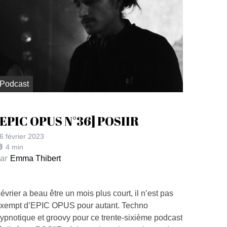
Podcast
[EPIC OPUS N°36] POSIIR
6 février 2023
4
min
ar
Emma Thibert
évrier a beau être un mois plus court, il n’est pas
xempt d’EPIC OPUS pour autant. Techno
ypnotique et groovy pour ce trente-sixième podcast