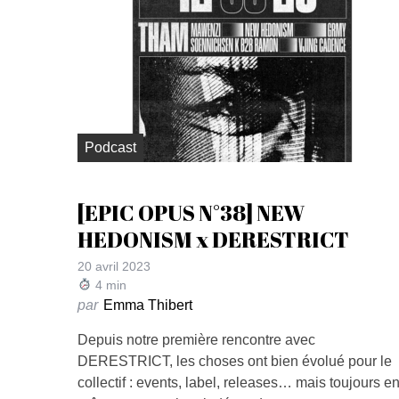
Podcast
[EPIC OPUS N°38] NEW
HEDONISM x DERESTRICT
20 avril 2023
4
min
par
Emma Thibert
Depuis notre première rencontre avec
DERESTRICT, les choses ont bien évolué pour le
collectif : events, label, releases… mais toujours e