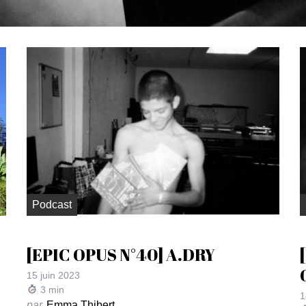
Podcast
[EPIC OPUS N°40] A.DRY
15 juin 2023
3
min
1
par
Emma Thibert