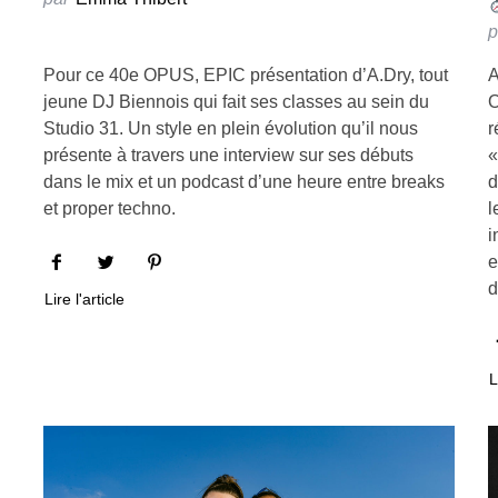
p
Pour ce 40e OPUS, EPIC présentation d’A.Dry, tout
A
jeune DJ Biennois qui fait ses classes au sein du
O
Studio 31. Un style en plein évolution qu’il nous
r
présente à travers une interview sur ses débuts
«
dans le mix et un podcast d’une heure entre breaks
d
et proper techno.
l
i
e
d
Lire l'article
L