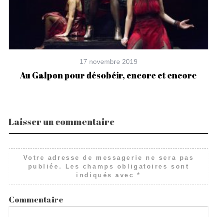
17 novembre 2019
Au Galpon pour désobéir, encore et encore
et
Laisser un commentaire
Votre adresse de messagerie ne sera pas
publiée.
Les champs obligatoires sont
indiqués avec
*
Commentaire