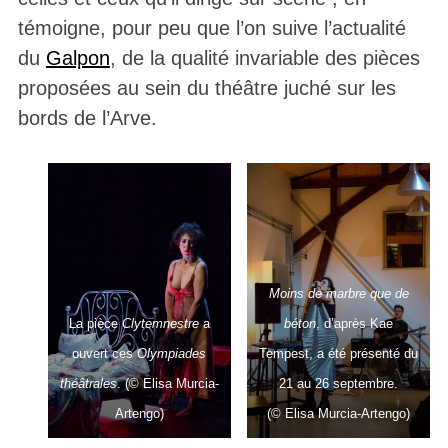
témoigne, pour peu que l’on suive l’actualité
du
Galpon
, de la qualité invariable des pièces
proposées au sein du théâtre juché sur les
bords de l’Arve.
Moins de marbre que de
La pièce
Clytemnestre
a
béton
, d’après Kae
ouvert ces
Olympiades
Tempest, a été présenté du
théâtrales
. (© Elisa Murcia-
21 au 26 septembre.
Artengo)
(© Elisa Murcia-Artengo)