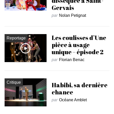
disséquée à Saint-
Gervais
par
Nolan Petignat
Les coulisses d’Une
Reportage
pièce à usage
unique – épisode 2
par
Florian Benac
Critique
Habibi, sa dernière
chance
par
Océane Amblet