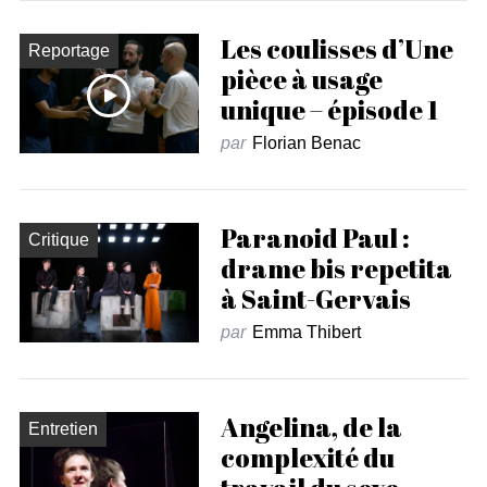
Les coulisses d’Une
Reportage
pièce à usage
unique – épisode 1
par
Florian Benac
Paranoid Paul :
Critique
drame bis repetita
à Saint-Gervais
par
Emma Thibert
Angelina, de la
Entretien
complexité du