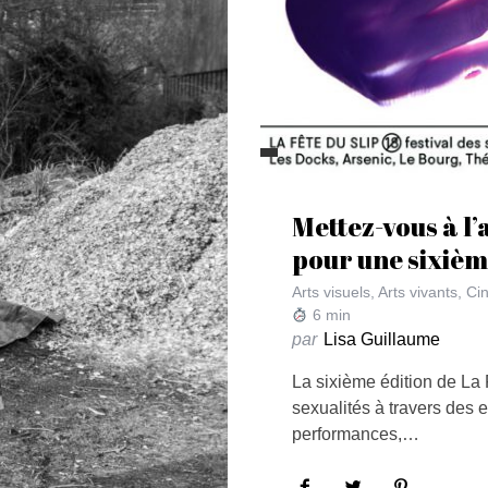
Mettez-vous à l’a
pour une sixièm
Arts visuels
,
Arts vivants
,
Ci
6
min
par
Lisa Guillaume
La sixième édition de La F
sexualités à travers des e
performances,…