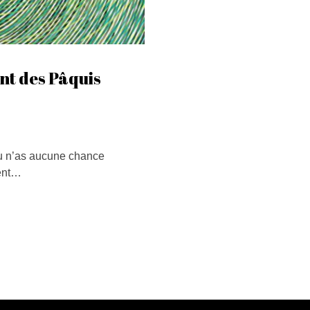
ent des Pâquis
e tu n’as aucune chance
ment…