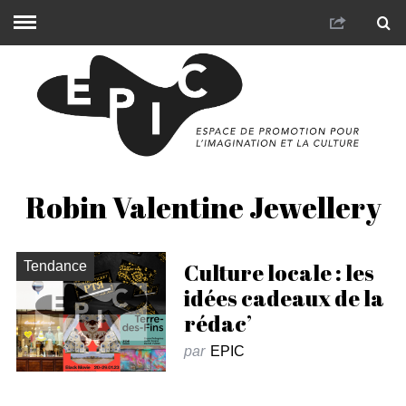
Robin Valentine Jewellery
Tendance
Culture locale : les
idées cadeaux de la
rédac’
par
EPIC