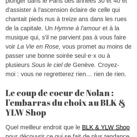
plonger dans le Paris des années 30 et 40 et
d’assister à l’ascension éclaire de celle qui
chantait pieds nus à treize ans dans les rues
de la capitale. Un
Hymne à l’amour
et à la
musique qui, s’il ne parvient pas à vous faire
voir
La Vie en Rose,
vous promet au moins de
passer une bonne soirée seul·e·x ou à
plusieurs
Sous le ciel de
Genève
.
Croyez-
moi : vous ne regretterez rien… rien de rien.
Le coup de coeur de Nolan :
l’embarras du choix au BLK &
YLW Shop
Quel meilleur endroit que le
BLK & YLW Shop
pour découvrir ce qui se fait de plus tendance