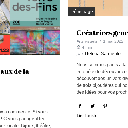
Défrichage
Créatrices gene
Arts visuels
1 mai 2022
4
min
par
Helena Sarmento
Nous sommes partis à la 
eaux de la
en quête de découvrir ce 
découvert des univers div
de trois bijoutières qui 
des idées pour vos proc
aux a commencé. Si vous
Lire l'article
EPIC vous partagent leur
e locale. Bijoux, théâtre,