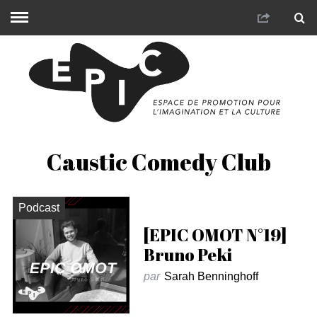
Caustic Comedy Club
Podcast
[EPIC OMOT N°19]
Bruno Peki
par
Sarah Benninghoff