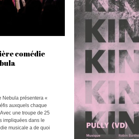
ière comédie
ebula
e Nebula présentera «
éfis auxquels chaque
e. Avec une troupe de 25
 impliquées dans le
édie musicale a de quoi