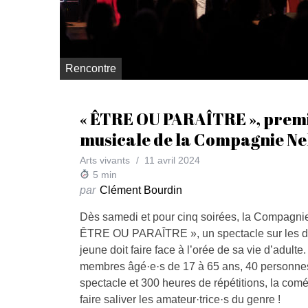
Rencontre
« ÊTRE OU PARAÎTRE », prem
musicale de la Compagnie N
Arts vivants
11 avril 2024
5
min
par
Clément Bourdin
Dès samedi et pour cinq soirées, la Compagni
ÊTRE OU PARAÎTRE », un spectacle sur les d
jeune doit faire face à l’orée de sa vie d’adult
membres âgé·e·s de 17 à 65 ans, 40 personnes
spectacle et 300 heures de répétitions, la com
faire saliver les amateur·trice·s du genre !