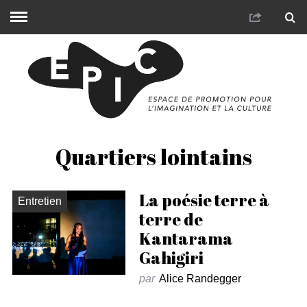
Quartiers lointains
La poésie terre à
Entretien
terre de
Kantarama
Gahigiri
par
Alice Randegger