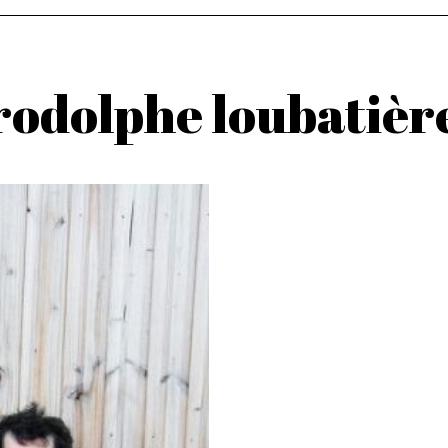
rodolphe loubatièr