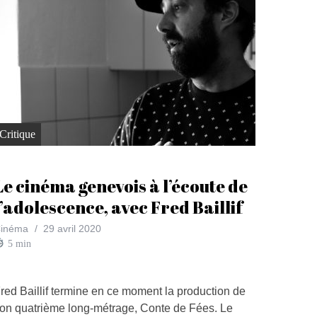
Critique
Le cinéma genevois à l’écoute de
l’adolescence, avec Fred Baillif
inéma
29 avril 2020
5
min
red Baillif termine en ce moment la production de
on quatrième long-métrage, Conte de Fées. Le