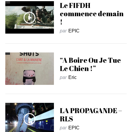
Le FIFDH
commence demain
!
par
EPIC
“A Boire Ou Je Tue
Le Chien !”
par
Eric
LA PROPAGANDE –
RLS
par
EPIC