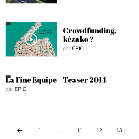
Crowdfunding,
kézako ?
par
EPIC
La Fine Equipe – Teaser 2014
par
EPIC
1
…
11
12
13