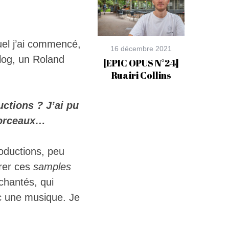
quel j’ai commencé,
16 décembre 2021
ilog, un Roland
[EPIC OPUS N°24]
Ruairi Collins
uctions ? J’ai pu
morceaux…
ductions, peu
grer ces
samples
chantés, qui
ec une musique. Je