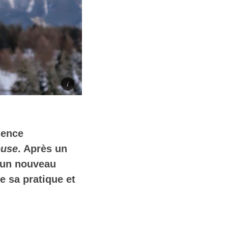
mence
ouse
. Après un
r un nouveau
de sa pratique et