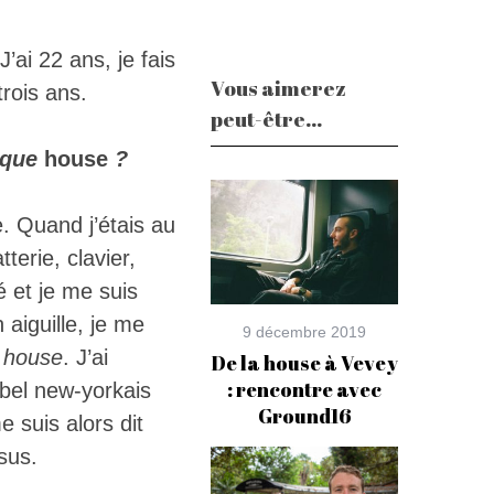
ai 22 ans, je fais
Vous aimerez
rois ans.
peut-être...
ique
house
?
. Quand j’étais au
terie, clavier,
é et je me suis
 aiguille, je me
9 décembre 2019
a
house
. J’ai
De la house à Vevey
: rencontre avec
label new-yorkais
Ground16
 suis alors dit
ssus.