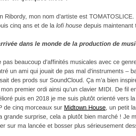
n Ribordy, mon nom d’artiste est TOMATOSLICE. J’
uis cinq ans et de la
lofi house
depuis maintenant t
rrivée dans le monde de la production de mus
e pas beaucoup d’affinités musicales avec ce genre
ntré un ami qui jouait de pas mal d’instruments – bat
aisait des prods sur SoundCloud. Ça m’a bien inspir
mon premier ordi ainsi qu’un clavier MIDI. De fil en
lioré puis en 2018 je me suis plutôt orienté vers l
EP de cinq morceaux sur
Midtown
H
ouse
, un petit 
grande surprise, cela a plutôt bien marché ! Je me
inuer sur ma lancée et bosser plus sérieusement de