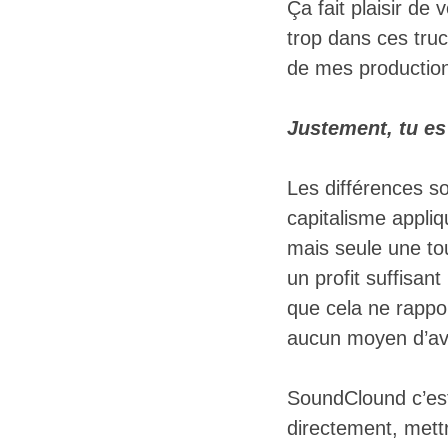
Ça fait plaisir de 
trop dans ces truc
de mes productio
Justement, tu es
Les différences so
capitalisme appliq
mais seule une tou
un profit suffisan
que cela ne rappor
aucun moyen d’avo
SoundClound c’est
directement, mett