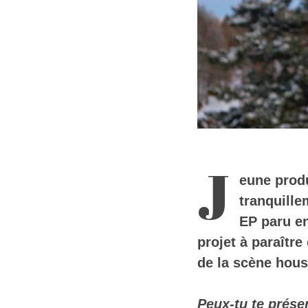
J
eune prod
tranquille
EP paru en
projet à paraître
de la scène hou
Peux-tu te prése