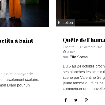
Entretien
Quête de l’huma
etita à Saint-
Théâtre
12 octobre 2021
3
min
par
Elio Sottas
Du 5 au 24 octobre procha
ses planches les acteur·r
’histoire, essayer de
scène par Valentine Sergo
e harcèlement scolaire,
jeune femme qui fuit une
mon Diard pour un
commencer une nouvelle v