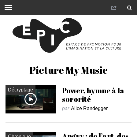
Picture My Music
Power, hymne à la
Décryptage
sororité
par
Alice Randegger
Angry : de l’art, des
Chronique