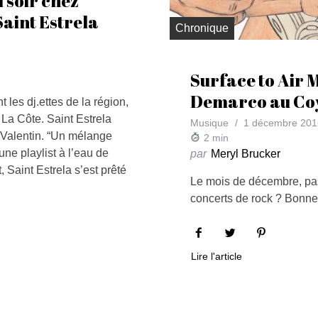
 soir chez
aint Estrela
Chronique
Surface to Air M
Demarco au Co
 les dj.ettes de la région,
La Côte. Saint Estrela
Musique
1 décembre 201
t-Valentin. “Un mélange
2
min
une playlist à l’eau de
par
Meryl Brucker
 Saint Estrela s’est prêté
Le mois de décembre, pas
concerts de rock ? Bonne 
Lire l'article