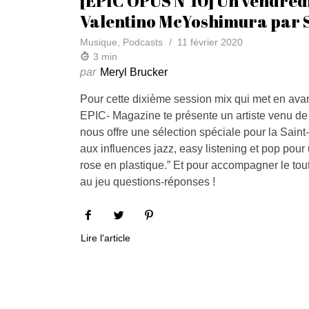
[EPIC OPUS N°10] Un vendredi
Valentino McYoshimura par S
Musique
,
Podcasts
11 février 2020
3
min
par
Meryl Brucker
Pour cette dixième session mix qui met en avant
EPIC- Magazine te présente un artiste venu de 
nous offre une sélection spéciale pour la Sain
aux influences jazz, easy listening et pop pour 
rose en plastique.” Et pour accompagner le tout,
au jeu questions-réponses !
Lire l'article