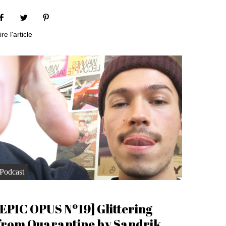
ire l'article
Podcast
[EPIC OPUS Nº19] Glittering
from Quarantine by Sandrik