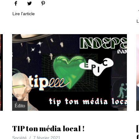
Lire l'article
L
Édito
TIP ton média local !
Société
7 février 2021