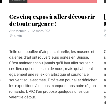
Ces cinq expos à aller découvrir
de toute urgence !
Arts visuels
12 mars 2021
P
4
min
Telle une bouffée d’air pur culturelle, les musées et
O
galeries d’art ont rouvert leurs portes en Suisse.
s
C’est maintenant ou jamais qu’il faut aller soutenir
n
ces lieux qui ont besoin de nous, mais qui abritent
m
également une réflexion artistique et curatoriale
m
e
souvent sous-estimée. Profite-en pour aller dénicher
a
les expositions à ne pas manquer dans notre région
n
romande. EPIC t’en propose quelques unes qui
c
valent le détour…
s
d