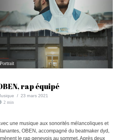
1
Portrait
OBEN, rap équipé
usique
23 mars 2021
2
min
vec une musique aux sonorités mélancoliques et
lanantes, OBEN, accompagné du beatmaker dyd,
mènent le rap genevois au sommet. Après deux