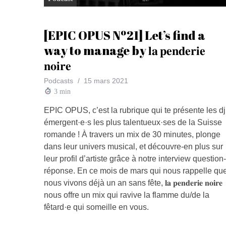
[EPIC OPUS Nº21] Let’s find a
way to manage by 𝐥𝐚 𝐩𝐞𝐧𝐝𝐞𝐫𝐢𝐞
𝐧𝐨𝐢𝐫𝐞
Podcasts
15 mars 2021
3
min
EPIC OPUS, c’est la rubrique qui te présente les dj
émergent·e·s les plus talentueux·ses de la Suisse
romande ! À travers un mix de 30 minutes, plonge
dans leur univers musical, et découvre-en plus sur
leur profil d’artiste grâce à notre interview question-
réponse. En ce mois de mars qui nous rappelle qu
nous vivons déjà un an sans fête, 𝐥𝐚 𝐩𝐞𝐧𝐝𝐞𝐫𝐢𝐞 𝐧𝐨𝐢𝐫𝐞
nous offre un mix qui ravive la flamme du/de la
fêtard·e qui someille en vous.