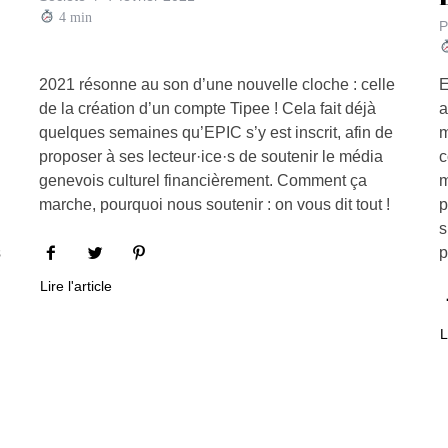
4
min
P
2021 résonne au son d’une nouvelle cloche : celle
E
de la création d’un compte Tipee ! Cela fait déjà
a
quelques semaines qu’EPIC s’y est inscrit, afin de
m
proposer à ses lecteur·ice·s de soutenir le média
c
genevois culturel financièrement. Comment ça
m
marche, pourquoi nous soutenir : on vous dit tout !
p
s
s
p
Lire l'article
L