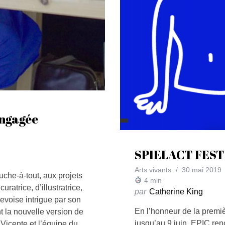
engagée
SPIELACT FESTI
Arts vivants
30 mai 2019
uche-à-tout, aux projets
4
min
uratrice, d’illustratrice,
par
Catherine King
evoise intrigue par son
En l’honneur de la premièr
t la nouvelle version de
jusqu’au 9 juin, EPIC ren
icente et l’équipe du