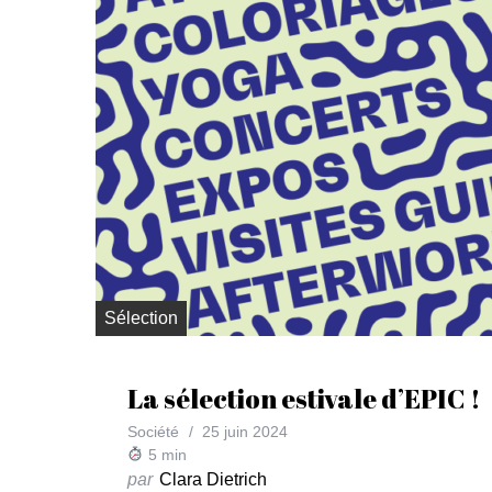
Sélection
La sélection estivale d’EPIC !
Société
25 juin 2024
5
min
par
Clara Dietrich