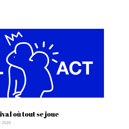
ival où tout se joue
e 2020