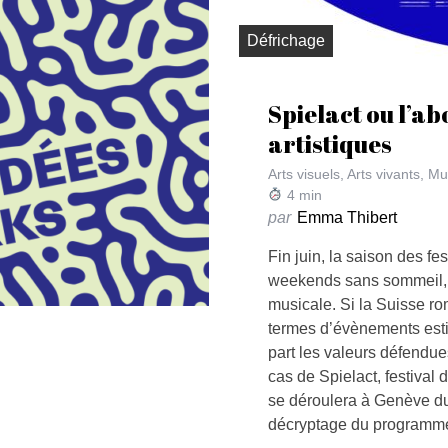
Défrichage
Spielact ou l’ab
artistiques
Arts visuels
,
Arts vivants
,
Mu
4
min
par
Emma Thibert
Fin juin, la saison des fe
weekends sans sommeil, a
musicale. Si la Suisse r
termes d’évènements estiv
part les valeurs défendue
cas de Spielact, festival d
se déroulera à Genève du 2
décryptage du programm