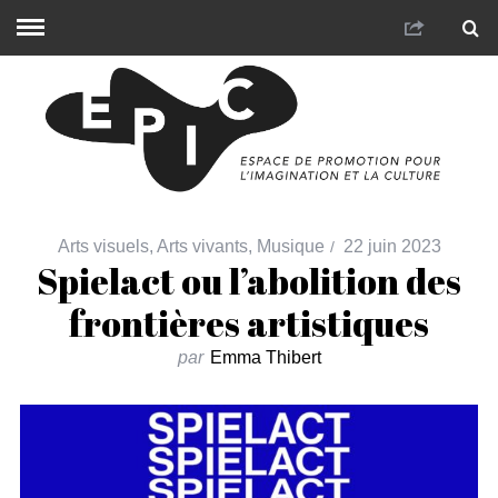
Arts visuels
,
Arts vivants
,
Musique
22 juin 2023
Spielact ou l’abolition des
frontières artistiques
par
Emma Thibert