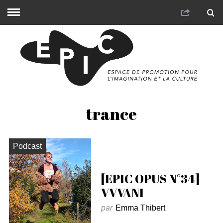
trance
Podcast
[EPIC OPUS N°34]
VVVANI
par
Emma Thibert