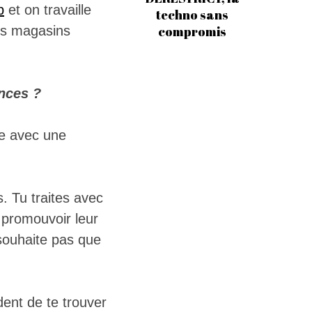
p
et on travaille
techno sans
es magasins
compromis
nces ?
ne avec une
 Tu traites avec
 promouvoir leur
e souhaite pas que
dent de te trouver