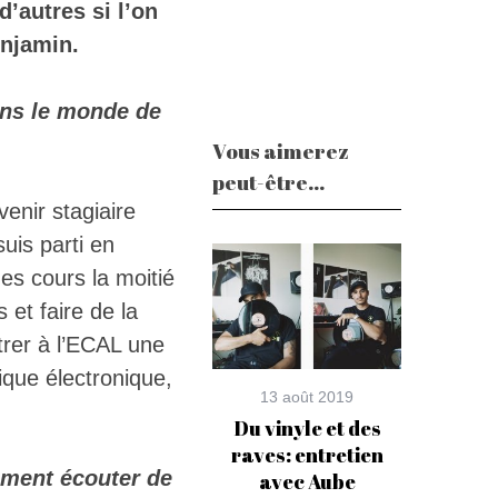
d’autres si l’on
enjamin.
ans le monde de
Vous aimerez
peut-être...
venir stagiaire
suis parti en
es cours la moitié
 et faire de la
trer à l’ECAL une
ique électronique,
13 août 2019
Du vinyle et des
raves: entretien
lement écouter de
avec Aube