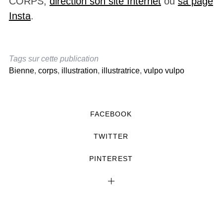
CORPS,
direction son site Internet
ou
sa page
Insta
.
Tags sur cette publication
Bienne
,
corps
,
illustration
,
illustratrice
,
vulpo vulpo
FACEBOOK
TWITTER
PINTEREST