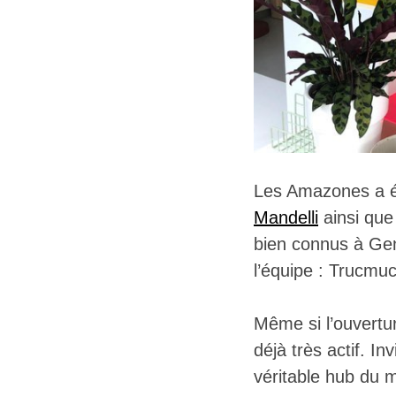
Les Amazones a ét
Mandelli
ainsi que 
bien connus à Gen
l’équipe : Trucmu
Même si l’ouvertur
déjà très actif. I
véritable hub du m