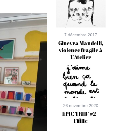
7 décembre 2017
Ginevra Mandelli,
violence fragile à
L’Atelier
26 novembre 2020
EPIC TRIB’ #2 –
Fifille