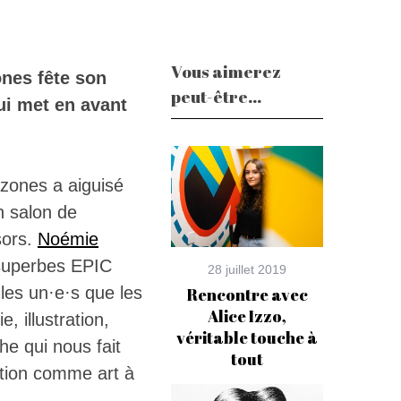
Vous aimerez
ones fête son
peut-être...
ui met en avant
azones
a aiguisé
n salon de
sors.
Noémie
 superbes EPIC
28 juillet 2019
les un·e·s que les
Rencontre avec
Alice Izzo,
, illustration,
véritable touche à
e qui nous fait
tout
ration comme art à