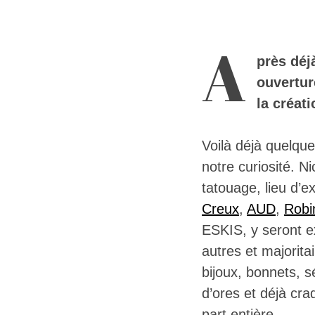
A
près déj
ouvertur
la créati
Voilà déjà quelqu
notre curiosité. N
tatouage, lieu d’e
Creux
,
AUD
,
Robi
ESKIS, y seront ex
autres et majorita
bijoux, bonnets, 
d’ores et déjà cra
part entière.