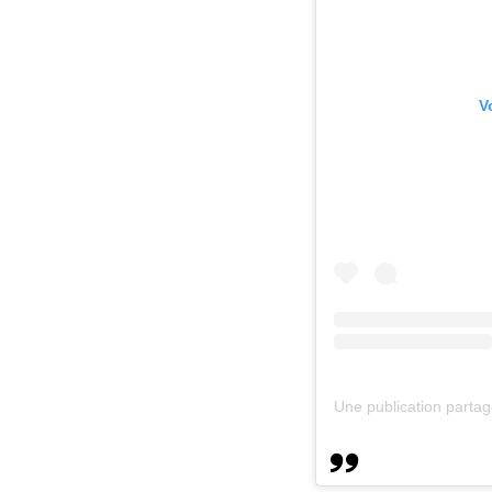
V
Une publication part