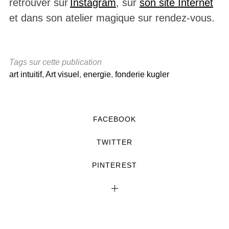
retrouver sur
Instagram
, sur
son site
I
nternet
et dans son atelier magique sur rendez-vous.
Tags sur cette publication
art intuitif
,
Art visuel
,
energie
,
fonderie kugler
FACEBOOK
TWITTER
PINTEREST