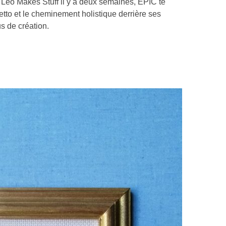
 Léo Makes Stuff il y a deux semaines, EPIC te
to et le cheminement holistique derrière ses
s de création.