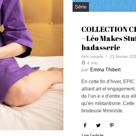
Série
COLLECTION C
– Léo Makes Stuf
badasserie
Arts visuels
21 février 20
4
min
par
Emma Thibert
En cette fin d’hiver, EPIC 
alliant art et engagement
de l’un·e·x d’entre eux·el
qu’en militantisme. Cett
brodeuse féministe.
Lire l'article