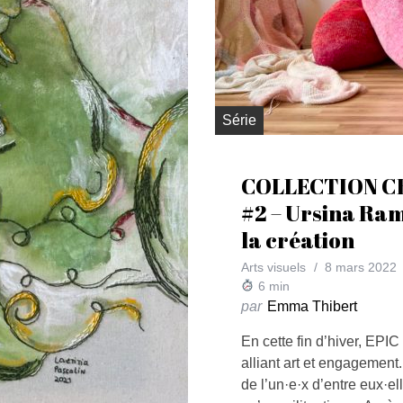
Série
COLLECTION C
#2 – Ursina Ram
la création
Arts visuels
8 mars 2022
6
min
par
Emma Thibert
En cette fin d’hiver, EPIC 
alliant art et engagement
de l’un·e·x d’entre eux·el