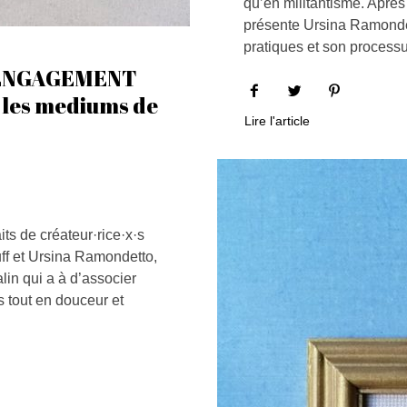
qu’en militantisme. Après
présente Ursina Ramondet
pratiques et son processu
 ENGAGEMENT
r les mediums de
Lire l'article
its de créateur·rice·x·s
ff et Ursina Ramondetto,
alin qui a à d’associer
s tout en douceur et