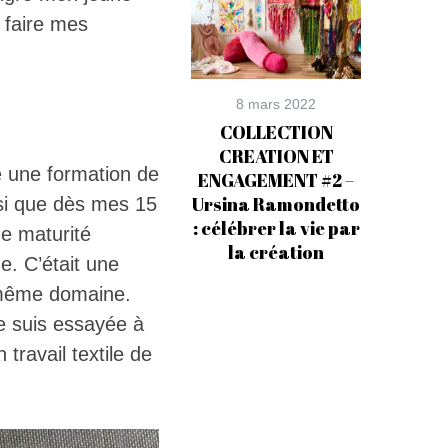
e faire mes
8 mars 2022
COLLECTION
CREATION ET
vre une formation de
ENGAGEMENT #2 –
Ursina Ramondetto
nsi que dès mes 15
: célébrer la vie par
ne maturité
la création
e. C’était une
n même domaine.
e suis essayée à
travail textile de