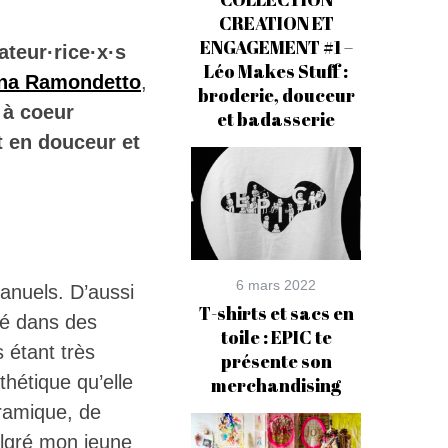
CREATION ET
ENGAGEMENT #1 –
ateur·rice·x·s
Léo Makes Stuff :
ina Ramondetto
,
broderie, douceur
 à coeur
et badasserie
t en douceur et
6 mars 2022
manuels. D’aussi
T-shirts et sacs en
té dans des
toile : EPIC te
s étant très
présente son
hétique qu’elle
merchandising
éramique, de
malgré mon jeune