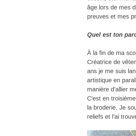
âge lors de mes dé
preuves et mes pr
Quel est ton par
À la fin de ma scol
Créatrice de vête
ans je me suis la
artistique en para
manière d’allier 
C’est en troisièm
la broderie. Je so
reliefs et l’ai tro