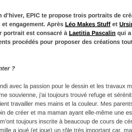
in d’hiver, EPIC te propose trois portraits de cré
rt et engagement. Après
Léo Makes Stuff
et
Urs
r portrait est consacré à
Laetitia Pascalin
qui a
rents procédés pour proposer des créations tou
nter ?
randi avec la passion pour le dessin et les travaux 
e souvienne, j’ai toujours trouvé refuge et séréni
aient travailler mes mains et la couleur. Mes parent
soin de créer et ma maman ayant elle-même une est
s m’ont toujours inscrite à beaucoup de cours de c
mille a joué (et joue) un rôle très important car, 