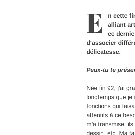
E
n cette f
alliant a
ce dernie
d’associer diffé
délicatesse.
Peux-tu te prése
Née fin 92, j’ai g
longtemps que je m
fonctions qui fais
attentifs à ce be
m’a transmise, il
dessin, etc. Ma fa