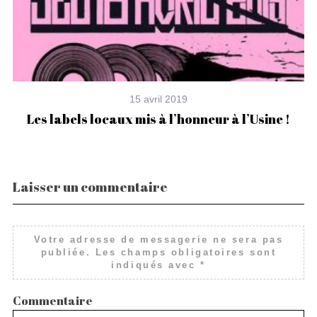
15 avril 2019
Les labels locaux mis à l’honneur à l’Usine !
L
Laisser un commentaire
Votre adresse de messagerie ne sera pas
publiée.
Les champs obligatoires sont
indiqués avec
*
Commentaire