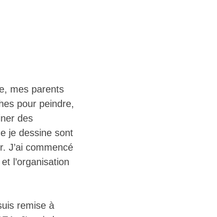
te, mes parents
ches pour peindre,
siner des
e je dessine sont
er. J’ai commencé
t l’organisation
uis remise à