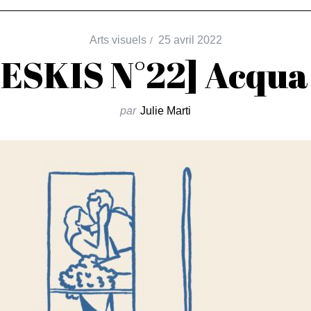
Arts visuels
25 avril 2022
 ESKIS N°22] Acqua 
par
Julie Marti