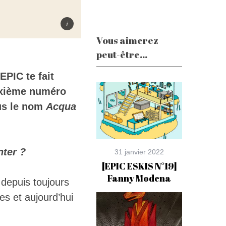
Vous aimerez
peut-être...
EPIC te fait
euxième numéro
ous le nom
Acqua
nter ?
31 janvier 2022
[EPIC ESKIS N°19]
Fanny Modena
e depuis toujours
es et aujourd’hui