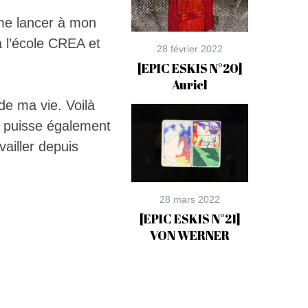
 me lancer à mon
à l’école CREA et
28 février 2022
[EPIC ESKIS N°20]
Auriel
 de ma vie. Voilà
i puisse également
ailler depuis
28 mars 2022
[EPIC ESKIS N°21]
VON WERNER