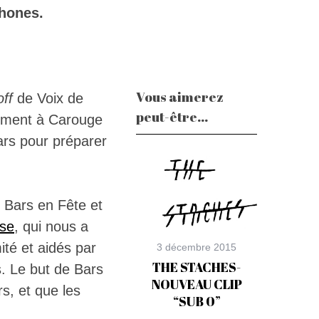
phones.
Vous aimerez
off
de Voix de
peut-être...
amment à Carouge
mars pour préparer
s Bars en Fête et
yse
, qui nous a
té et aidés par
3 décembre 2015
THE STACHES-
. Le but de Bars
NOUVEAU CLIP
rs, et que les
“SUB 0”