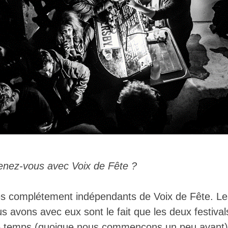
tenez-vous avec Voix de Fête ?
 complétement indépendants de Voix de Fête. Le
avons avec eux sont le fait que les deux festival
temps (quoique nous commençons un peu avant)