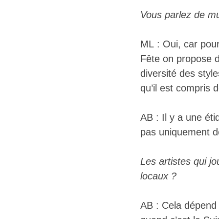
Vous parlez de mu
ML : Oui, car pou
Fête on propose de
diversité des styl
qu’il est compris 
AB : Il y a une ét
pas uniquement de
Les artistes qui j
locaux ?
AB : Cela dépend c