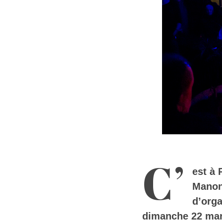
C’
est à 
Manon
d’orga
dimanche 22 mars