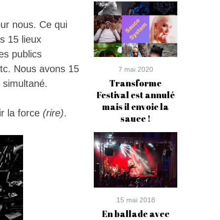
ur nous. Ce qui
s 15 lieux
es publics
etc. Nous avons 15
7 mai 2020
Transforme
 simultané.
Festival est annulé
mais il envoie la
ir la force
(rire)
.
sauce !
15 mai 2018
En ballade avec