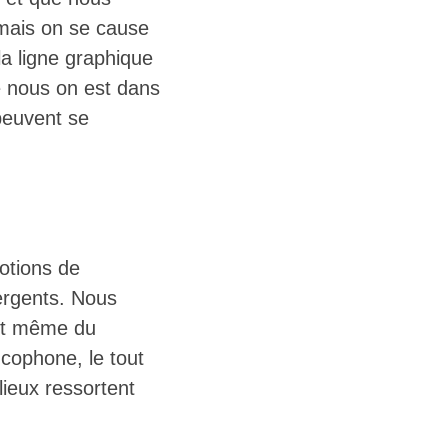
mais on se cause
a ligne graphique
e nous on est dans
peuvent se
otions de
mergents. Nous
rit même du
ncophone, le tout
 lieux ressortent