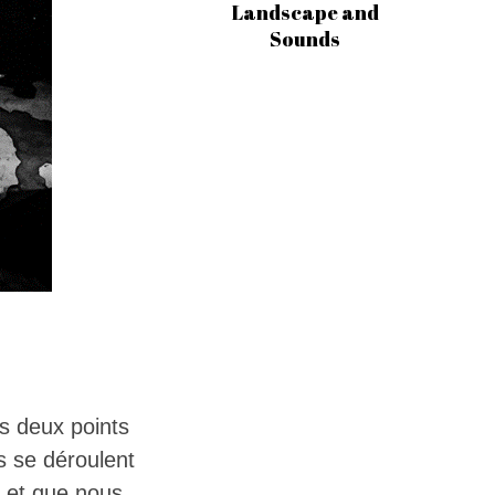
Landscape and
Sounds
s deux points
s se déroulent
 et que nous