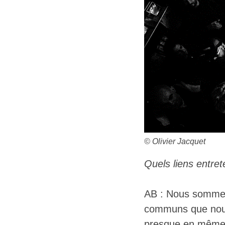
© Olivier Jacquet
Quels liens entre
AB : Nous sommes
communs que nous 
presque en même 