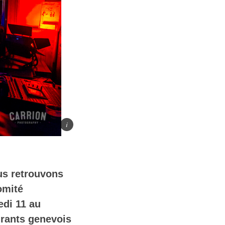
ous retrouvons
omité
edi 11 au
urants genevois