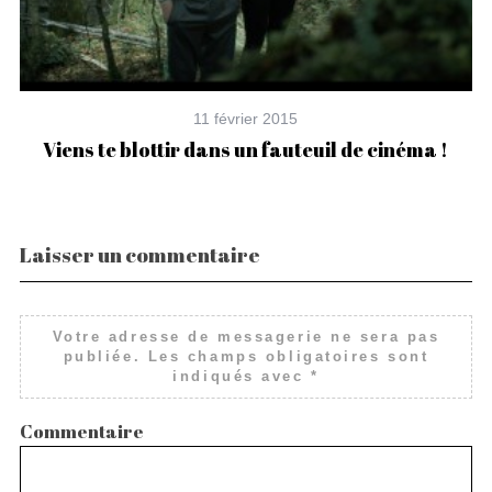
11 février 2015
Viens te blottir dans un fauteuil de cinéma !
Laisser un commentaire
Votre adresse de messagerie ne sera pas
publiée.
Les champs obligatoires sont
indiqués avec
*
Commentaire