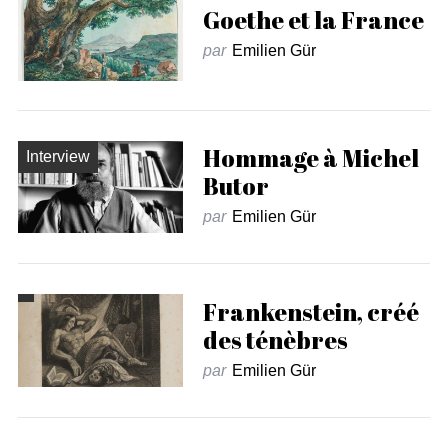
Goethe et la France
par
Emilien Gür
Hommage à Michel
Interview
Butor
par
Emilien Gür
Frankenstein, créé
des ténèbres
par
Emilien Gür