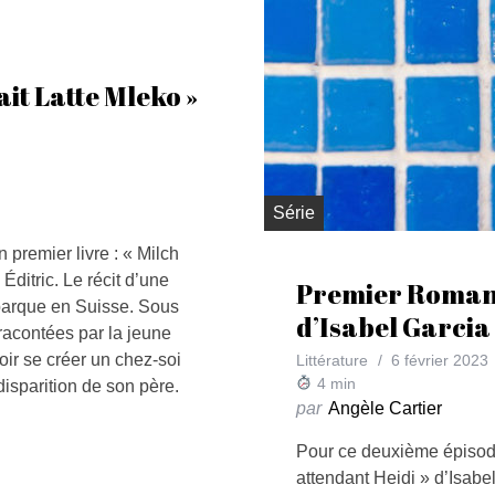
it Latte Mleko »
Série
 premier livre : « Milch
Éditric. Le récit d’une
Premier Roman #
débarque en Suisse. Sous
d’Isabel Garci
 racontées par la jeune
voir se créer un chez-soi
Littérature
6 février 2023
4
min
disparition de son père.
par
Angèle Cartier
Pour ce deuxième épisod
attendant Heidi » d’Isab