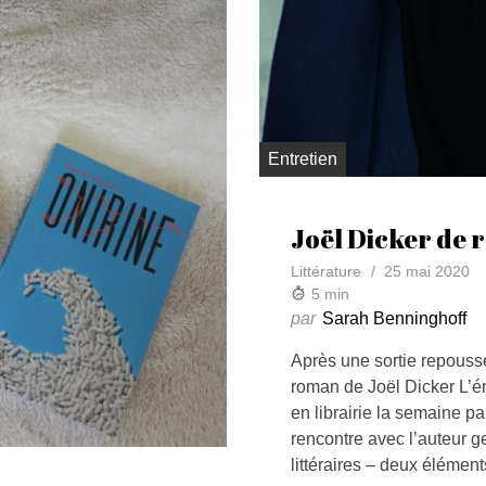
Entretien
Joël Dicker de r
Littérature
25 mai 2020
5
min
par
Sarah Benninghoff
Après une sortie repoussé
roman de Joël Dicker L’é
en librairie la semaine p
rencontre avec l’auteur g
littéraires – deux élémen