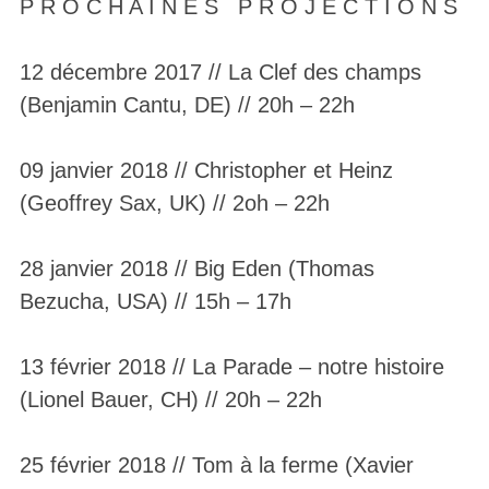
P R O C H A I N E S P R O J E C T I O N S
12 décembre 2017 // La Clef des champs
(Benjamin Cantu, DE) // 20h – 22h
09 janvier 2018 // Christopher et Heinz
(Geoffrey Sax, UK) // 2oh – 22h
28 janvier 2018 // Big Eden (Thomas
Bezucha, USA) // 15h – 17h
13 février 2018 // La Parade – notre histoire
(Lionel Bauer, CH) // 20h – 22h
25 février 2018 // Tom à la ferme (Xavier