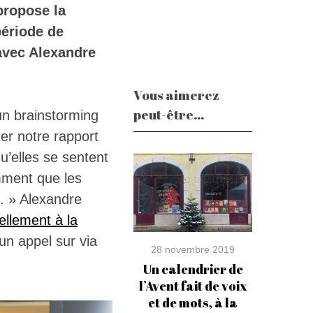
 propose la
période de
 avec Alexandre
Vous aimerez
peut-être...
un brainstorming
ger notre rapport
qu’elles se sentent
mment que les
t. » Alexandre
uellement à la
un appel sur via
28 novembre 2019
Un calendrier de
l’Avent fait de voix
et de mots, à la