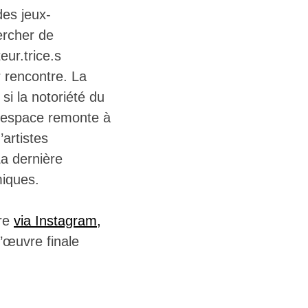
des jeux-
ercher de
ur.trice.s
r rencontre. La
si la notoriété du
l’espace remonte à
’artistes
a dernière
miques.
ire
via Instagram,
l’œuvre finale