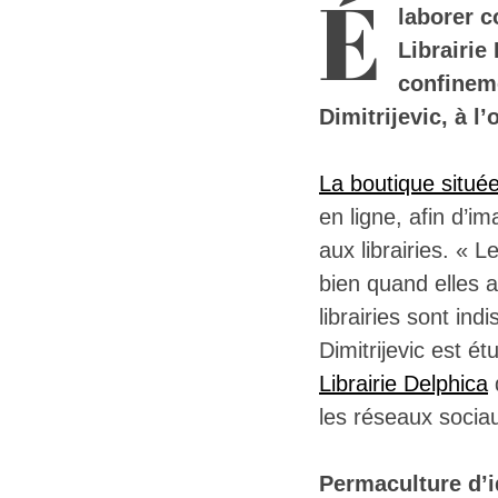
É
laborer c
Librairie
confineme
Dimitrijevic, à l’
La boutique situ
en ligne, afin d’i
aux librairies. « 
bien quand elles 
librairies sont in
Dimitrijevic est ét
Librairie Delphica
d
les réseaux sociau
Permaculture d’