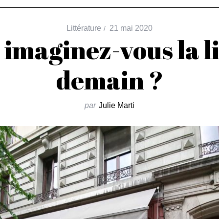
Littérature
21 mai 2020
maginez-vous la li
demain ?
par
Julie Marti