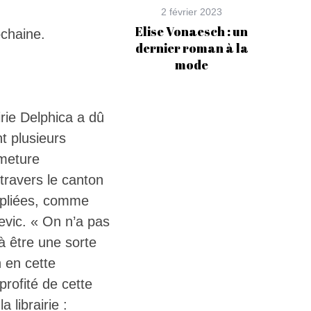
2 février 2023
Elise Vonaesch : un
ochaine.
dernier roman à la
mode
irie Delphica a dû
t plusieurs
rmeture
 travers le canton
tipliées, comme
jevic. « On n’a pas
à être une sorte
 en cette
profité de cette
 librairie :