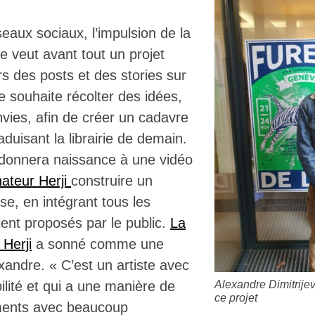
eaux sociaux, l’impulsion de la
se veut avant tout un projet
ers des posts et des stories sur
pe souhaite récolter des idées,
vies, afin de créer un cadavre
aduisant la librairie de demain.
donnera naissance à une vidéo
nateur Herji
construire un
se, en intégrant tous les
ient proposés par le public.
La
 Herji
a sonné comme une
xandre. « C’est un artiste avec
lité et qui a une manière de
Alexandre Dimitrijevi
ce projet
éments avec beaucoup