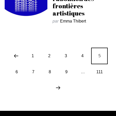
frontières
artistiques
par
Emma Thibert
1
2
3
4
5
6
7
8
9
…
111