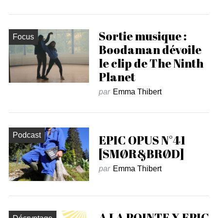
Sortie musique :
Focus
Boodaman dévoile
le clip de The Ninth
Planet
par
Emma Thibert
Podcast
EPIC OPUS N°41
[SMØR&BRØD]
par
Emma Thibert
A LA POINTE X EPIC