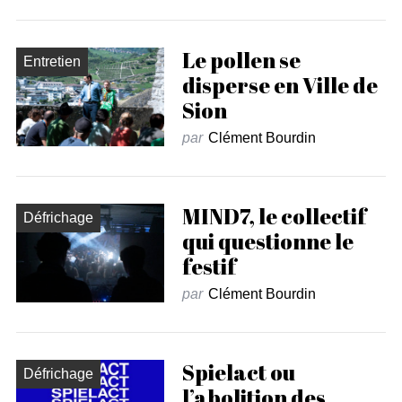
Le pollen se
Entretien
disperse en Ville de
Sion
par
Clément Bourdin
MIND7, le collectif
Défrichage
qui questionne le
festif
par
Clément Bourdin
Spielact ou
Défrichage
l’abolition des