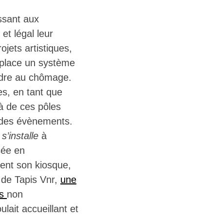
ssant aux
 et légal leur
ojets artistiques,
 place un système
ndre au chômage.
tes, en tant que
à de ces pôles
à des évènements.
’installe
à
sée en
ment son kiosque,
e de Tapis Vnr,
une
es
non
lait accueillant et