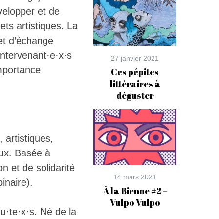
velopper et de
ets artistiques. La
et d’échange
intervenant·e·x·s
27 janvier 2021
importance
Ces pépites
littéraires à
déguster
 artistiques,
aux. Basée à
n et de solidarité
14 mars 2021
inaire).
À la Bienne #2 –
Vulpo Vulpo
u·te·x·s. Né de la