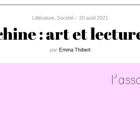
Littérature
,
Société
20 août 2021
hine : art et lectur
par
Emma Thibert