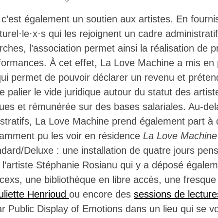
c’est également un soutien aux artistes. En fourni
turel·le·x·s qui les rejoignent un cadre administratif
rches, l’association permet ainsi la réalisation de pr
rformances. À cet effet, La Love Machine a mis en
ui permet de pouvoir déclarer un revenu et préte
 palier le vide juridique autour du statut des artis
ues et rémunérée sur des bases salariales. Au-del
nistratifs, La Love Machine prend également part 
otamment pu les voir en résidence
La Love Machine s
ndard/Deluxe : une installation de quatre jours pen
c l’artiste Stéphanie Rosianu qui y a déposé égale
icexs, une bibliothèque en libre accès, une fresqu
uliette Henrioud
ou encore des
sessions de lectur
r Public Display of Emotions dans un lieu qui se vou