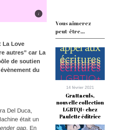
Vous aimerez
peut-être...
it La Love
e autres” car La
pôle de soutien
ur évènement du
14 février 2021
Grattaculs,
nouvelle collection
LGBTQI+ chez
ora Del Duca,
Paulette éditrice
achine était un
ender gap
. En