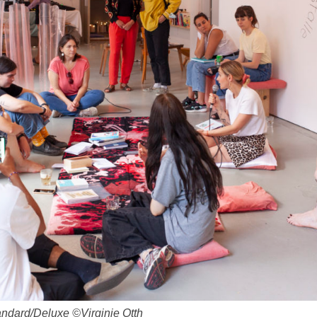
ndard/Deluxe ©Virginie Otth