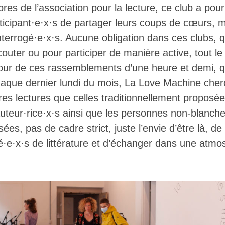
es de l’association pour la lecture, ce club a pour
ticipant·e·x·s de partager leurs coups de cœurs, m
 interrogé·e·x·s. Aucune obligation dans ces clubs, 
uter ou pour participer de manière active, tout le
our de ces rassemblements d’une heure et demi, qu
haque dernier lundi du mois, La Love Machine che
es lectures que celles traditionnellement proposée
auteur·rice·x·s ainsi que les personnes non-blanch
es, pas de cadre strict, juste l’envie d’être là, de
é·e·x·s de littérature et d’échanger dans une atm