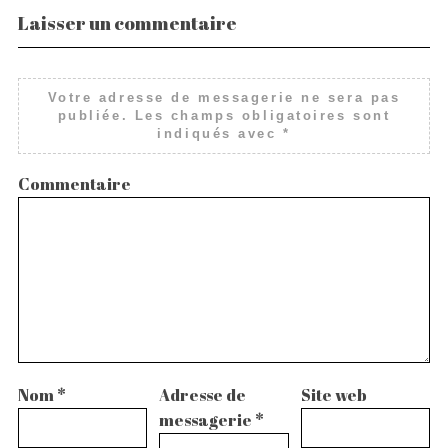
Laisser un commentaire
Votre adresse de messagerie ne sera pas
publiée.
Les champs obligatoires sont
indiqués avec
*
Commentaire
Nom
*
Adresse de
Site web
messagerie
*