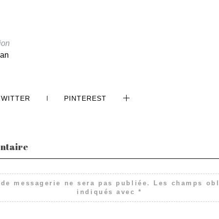
ion
ean
TWITTER
PINTEREST
ntaire
 de messagerie ne sera pas publiée.
Les champs obl
indiqués avec
*