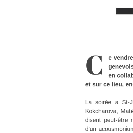
C
e vendre
genevois
en colla
et sur ce lieu, e
La soirée à St-
Kokcharova, Maté
disent peut-être
d’un acousmonium