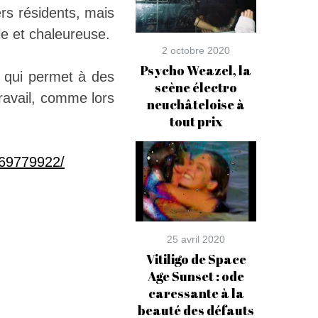
ers résidents, mais
le et chaleureuse.
2 octobre 2020
Psycho Weazel, la
, qui permet à des
scène électro
travail, comme lors
neuchâteloise à
tout prix
269779922/
25 avril 2020
Vitiligo de Space
Age Sunset : ode
caressante à la
beauté des défauts