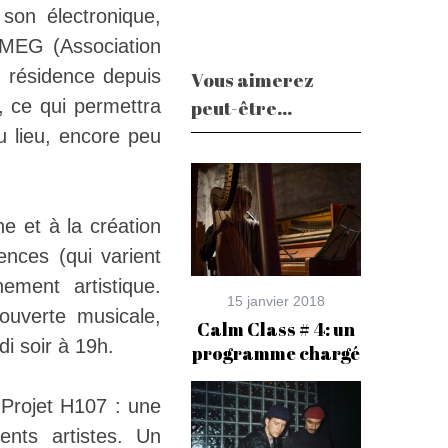
 son électronique,
’AMEG (Association
 résidence depuis
Vous aimerez
, ce qui permettra
peut-être...
u lieu, encore peu
e et à la création
ences (qui varient
ment artistique.
15 janvier 2018
ouverte musicale,
Calm Class # 4: un
di soir à 19h.
programme chargé
 Projet H107 : une
ents artistes. Un