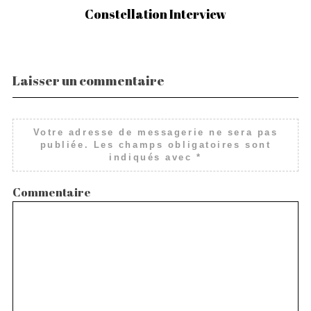
Constellation Interview
À
Laisser un commentaire
Votre adresse de messagerie ne sera pas
publiée.
Les champs obligatoires sont
indiqués avec
*
Commentaire