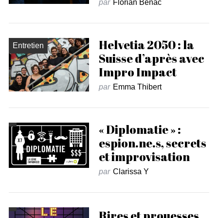
par
Florian Benac
Helvetia 2050 : la
Entretien
Suisse d’après avec
Impro Impact
par
Emma Thibert
« Diplomatie » :
espion.ne.s, secrets
et improvisation
par
Clarissa Y
Rires et prouesses